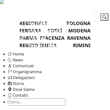
HOME
NEWS
LEGA
COMUNICATI
NAZIONALE
REGIONALE
BOLOGNA
ORGANIGRAMMA
DILETTANTI
FERRARA
FORLÌ
MODENA
DELEGAZIONI
DELEGAZIONE
PARMA
PIACENZA
RAVENNA
PROVINCIALE
STORIA
RAVENNA
REGGIO EMILIA
RIMINI
DOVE SIAMO
CONTATTI
Home
News
Comunicati
Organigramma
Delegazioni
Storia
Dove Siamo
Contatti