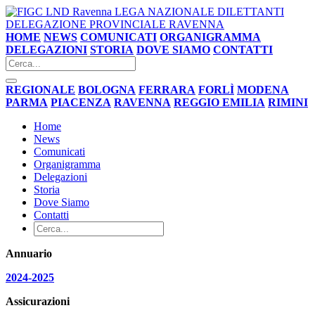
LEGA NAZIONALE DILETTANTI
DELEGAZIONE PROVINCIALE RAVENNA
HOME
NEWS
COMUNICATI
ORGANIGRAMMA
DELEGAZIONI
STORIA
DOVE SIAMO
CONTATTI
REGIONALE
BOLOGNA
FERRARA
FORLÌ
MODENA
PARMA
PIACENZA
RAVENNA
REGGIO EMILIA
RIMINI
Home
News
Comunicati
Organigramma
Delegazioni
Storia
Dove Siamo
Contatti
Annuario
2024-2025
Assicurazioni