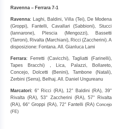
Ravenna – Ferrara 7-1
Ravenna
: Laghi, Baldini, Villa (Tei), De Modena
(Groppi), Fantelli, Cavallari (Sabbioni), Stucci
(Iannarone), Plescia (Mengozzi), Bassetti
(Tarroni), Rivalta (Marchiani), Ricci (Zaccherini). A
disposizione: Fontana. All. Gianluca Lami
Ferrara
: Ferretti (Cavicchi), Tagliatti (Farinelli),
Tapes Bracchi) , Lica, Palazzi, Bollareto,
Concejo, Dolcetti (Benini), Tambone (Natali),
Zerbini (Serra), Belhaj. All. Daniel Ungureanu
Marcatori:
6° Ricci (RA), 12° Baldini (RA), 39°
Rivalta (RA), 53° Zaccherini (RA), 57° Rivalta
(RA), 66° Groppi (RA), 72° Fantelli (RA)
Concejo
(FE)