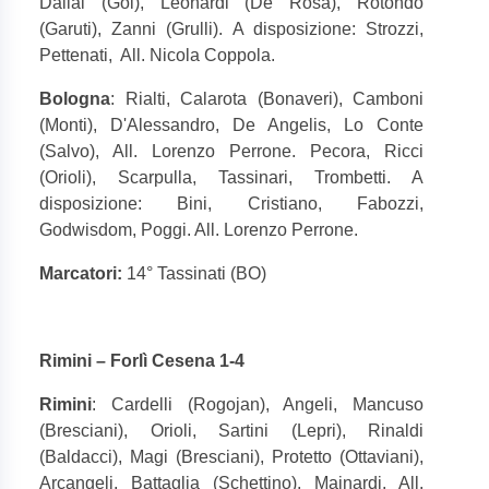
Dallai (Goi), Leonardi (De Rosa), Rotondo
(Garuti), Zanni (Grulli). A disposizione: Strozzi,
Pettenati,
All. Nicola Coppola.
Bologna
: Rialti, Calarota (Bonaveri), Camboni
(Monti), D'Alessandro, De Angelis, Lo Conte
(Salvo), All. Lorenzo Perrone. Pecora, Ricci
(Orioli), Scarpulla, Tassinari, Trombetti. A
disposizione: Bini, Cristiano, Fabozzi,
Godwisdom, Poggi. All. Lorenzo Perrone.
Marcatori:
14° Tassinati (BO)
Rimini – Forlì Cesena 1-4
Rimini
: Cardelli (Rogojan), Angeli, Mancuso
(Bresciani), Orioli, Sartini (Lepri), Rinaldi
(Baldacci), Magi (Bresciani), Protetto (Ottaviani),
Arcangeli, Battaglia (Schettino), Mainardi. All.